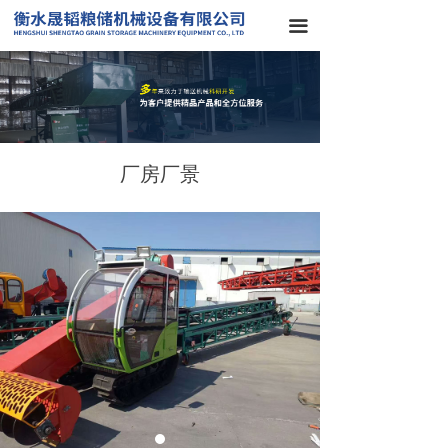
끀
厂房厂景