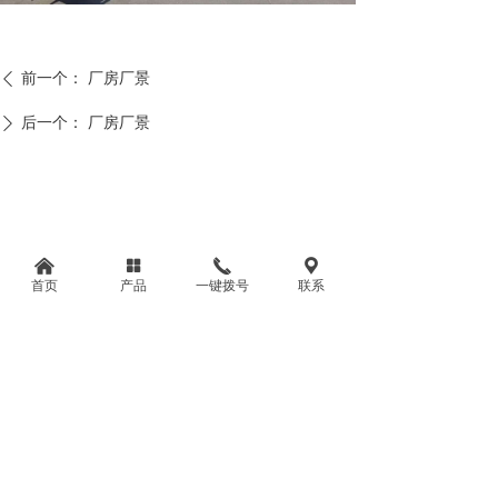
前一个：
厂房厂景
ꄴ
后一个：
厂房厂景
ꄲ
낀
넒
끅
끇
首页
产品
一键拨号
联系
联系人：刘经理
电 话：13292217905
地 址：河北省衡水市阜城县经济开发区东区
版权所有：
衡水晟韬粮储机械设备有限公司